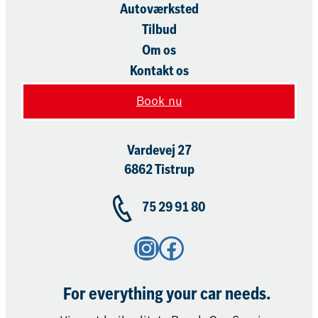
Autoværksted
Tilbud
Om os
Kontakt os
Book nu
Vardevej 27
6862 Tistrup
75 29 91 80
Instagram
Facebook
For everything your car needs.