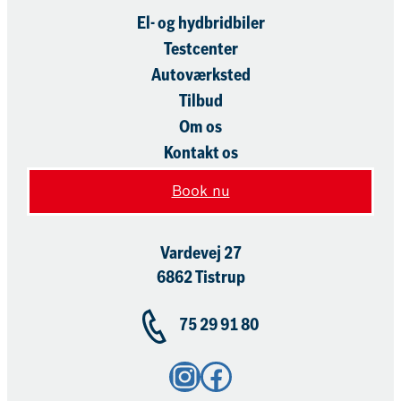
El- og hydbridbiler
Testcenter
Autoværksted
Tilbud
Om os
Kontakt os
Book nu
Vardevej 27
6862 Tistrup
75 29 91 80
Instagram
Facebook